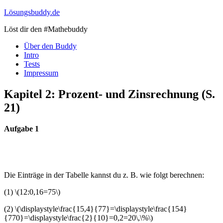
Skip
Lösungsbuddy.de
to
Löst dir den #Mathebuddy
content
Über den Buddy
Intro
Tests
Impressum
Kapitel 2: Prozent- und Zinsrechnung (S.
21)
Aufgabe 1
Die Einträge in der Tabelle kannst du z. B. wie folgt berechnen:
(1) \(12:0,16=75\)
(2) \(\displaystyle\frac{15,4}{77}=\displaystyle\frac{154}
{770}=\displaystyle\frac{2}{10}=0,2=20\,\%\)