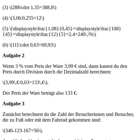
(3) \(288\cdot 1,35=388,8\)
(4) \(3,06:0,255=12\)
(5) \(\displaystyle\frac{1,08}{0,45}=\displaystyle\frac{108}
{45}=\displaystyle\frac{12}{5}=2,4=240\,\%\)
(6) \(111\cdot 0,63=69,93\)
Aufgabe 2
Wenn 3 % vom Preis der Ware 3,99 € sind, dann kannst du den
Preis durch Division durch die Dezimalzahl berechnen:
\(3,99\,€:0,03=133\,€\).
Der Preis der Ware beträgt also 133 €.
Aufgabe 3
Zunächst berechnest du die Zahl der Besucherinnen und Besucher,
die zu Fuß oder mit dem Fahrrad gekommen sind:
\(346-123-167=56\).