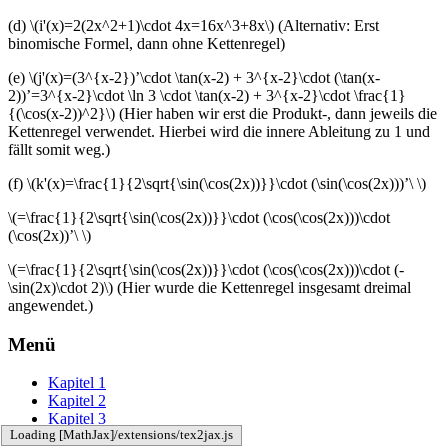
(d) \(i'(x)=2(2x^2+1)\cdot 4x=16x^3+8x\) (Alternativ: Erst
binomische Formel, dann ohne Kettenregel)
(e) \(j'(x)=(3^{x-2})’\cdot \tan(x-2) + 3^{x-2}\cdot (\tan(x-
2))’=3^{x-2}\cdot \ln 3 \cdot \tan(x-2) + 3^{x-2}\cdot \frac{1}
{(\cos(x-2))^2}\) (Hier haben wir erst die Produkt-, dann jeweils die
Kettenregel verwendet. Hierbei wird die innere Ableitung zu 1 und
fällt somit weg.)
(f) \(k'(x)=\frac{1}{2\sqrt{\sin(\cos(2x))}}\cdot (\sin(\cos(2x)))’\ \)
\(=\frac{1}{2\sqrt{\sin(\cos(2x))}}\cdot (\cos(\cos(2x)))\cdot
(\cos(2x))’\ \)
\(=\frac{1}{2\sqrt{\sin(\cos(2x))}}\cdot (\cos(\cos(2x)))\cdot (-
\sin(2x)\cdot 2)\) (Hier wurde die Kettenregel insgesamt dreimal
angewendet.)
Menü
Kapitel 1
Kapitel 2
Kapitel 3
Loading [MathJax]/extensions/tex2jax.js
Kapitel 4