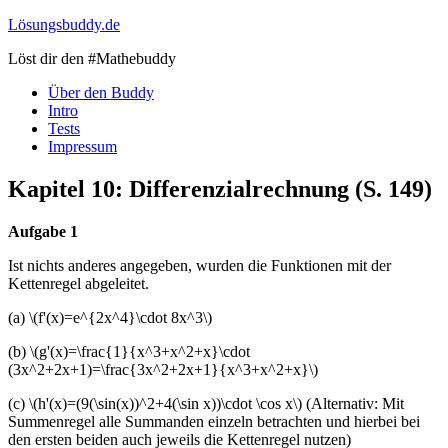
Skip
Lösungsbuddy.de
to
Löst dir den #Mathebuddy
content
Über den Buddy
Intro
Tests
Impressum
Kapitel 10: Differenzialrechnung (S. 149)
Aufgabe 1
Ist nichts anderes angegeben, wurden die Funktionen mit der
Kettenregel abgeleitet.
(a) \(f'(x)=e^{2x^4}\cdot 8x^3\)
(b) \(g'(x)=\frac{1}{x^3+x^2+x}\cdot
(3x^2+2x+1)=\frac{3x^2+2x+1}{x^3+x^2+x}\)
(c) \(h'(x)=(9(\sin(x))^2+4(\sin x))\cdot \cos x\) (Alternativ: Mit
Summenregel alle Summanden einzeln betrachten und hierbei bei
den ersten beiden auch jeweils die Kettenregel nutzen)